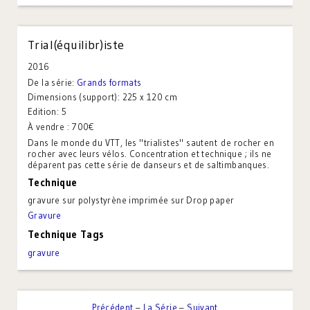
Trial(équilibr)iste
2016
De la série:
Grands formats
Dimensions (support):
225 x 120 cm
Edition:
5
À vendre : 700€
Dans le monde du VTT, les "trialistes" sautent de rocher en
rocher avec leurs vélos. Concentration et technique ; ils ne
déparent pas cette série de danseurs et de saltimbanques.
Technique
gravure sur polystyrène imprimée sur Drop paper
Gravure
Technique Tags
gravure
Précédent
–
La Série
–
Suivant