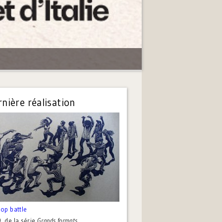
nière réalisation
hop battle
9
, de la série
Grands formats
.