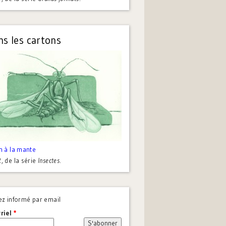
s les cartons
n à la mante
2
, de la série
Insectes
.
ez informé par email
riel
*