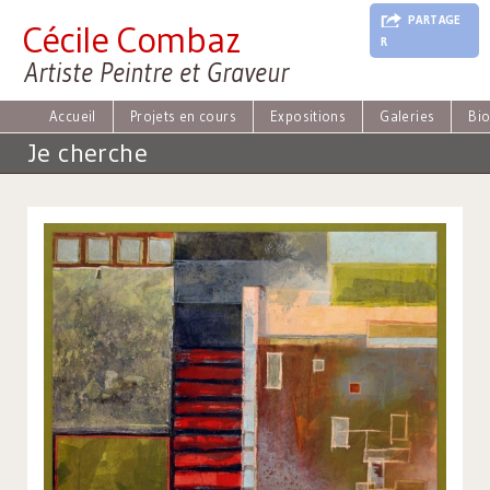
J
PARTAGE
Cécile Combaz
u
R
m
Artiste Peintre et Graveur
p
t
o
Accueil
Projets en cours
Expositions
Galeries
Bi
N
Je cherche
a
v
i
g
a
t
i
o
n