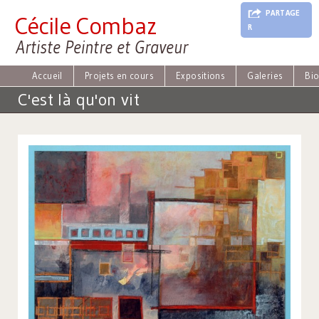
J
PARTAGE
Cécile Combaz
u
R
m
Artiste Peintre et Graveur
p
t
o
Accueil
Projets en cours
Expositions
Galeries
Bi
N
C'est là qu'on vit
a
v
i
g
a
t
i
o
n