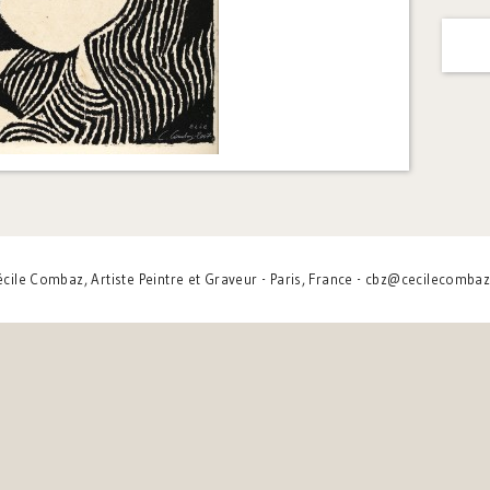
cile Combaz, Artiste Peintre et Graveur - Paris, France - cbz@cecilecombaz