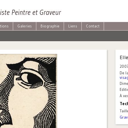
iste Peintre et Graveur
tions
Galeries
Biographie
Liens
Contact
Ell
200
De la
visa
Dime
Editi
À ve
Tec
Tail
Grav