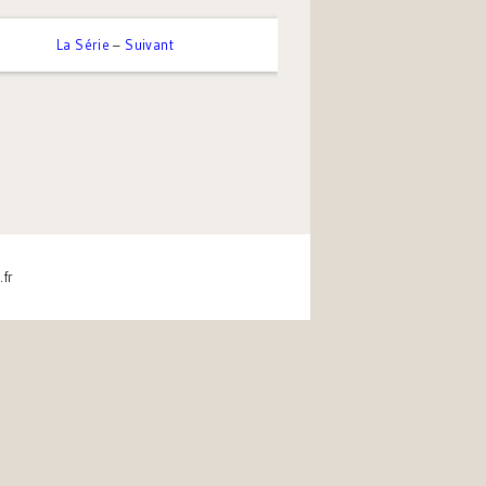
La Série
–
Suivant
.fr