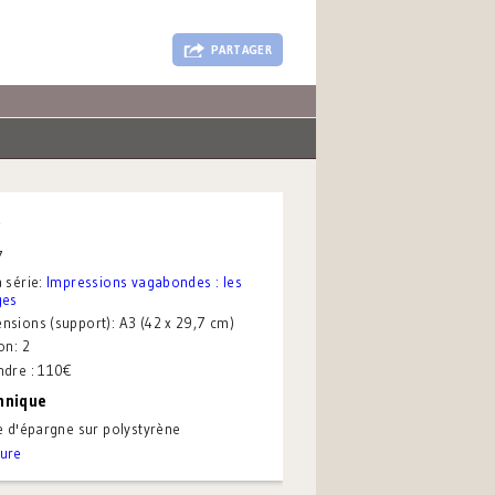
PARTAGER
e
7
 série:
Impressions vagabondes : les
ges
nsions (support):
A3 (42 x 29,7 cm)
on:
2
ndre : 110€
hnique
le d'épargne sur polystyrène
ure