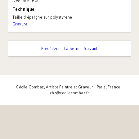
À vendre : 60€
Technique
Taille d'épargne sur polystyrène
Gravure
Précédent
–
La Série
–
Suivant
Cécile Combaz, Artiste Peintre et Graveur - Paris, France -
cbz@cecilecombaz.fr