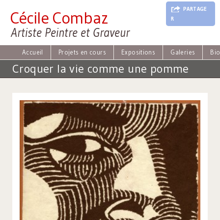
J
PARTAGE
Cécile Combaz
u
R
m
Artiste Peintre et Graveur
p
t
o
Accueil
Projets en cours
Expositions
Galeries
Bi
N
Croquer la vie comme une pomme
a
v
i
g
a
t
i
o
n